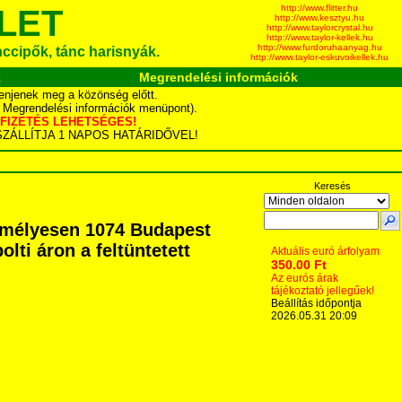
http://www.flitter.hu
LET
http://www.kesztyu.hu
http://www.taylorcrystal.hu
http://www.taylor-kellek.hu
http://www.furdoruhaanyag.hu
ánccipők, tánc harisnyák.
http://www.taylor-eskuvoikellek.hu
k
Megrendelési információk
enjenek meg a közönség előtt.
d Megrendelési információk menüpont).
YÁS FIZETÉS LEHETSÉGES!
TA SZÁLLÍTJA 1 NAPOS HATÁRIDŐVEL!
Keresés
zemélyesen 1074 Budapest
olti áron a feltüntetett
Aktuális euró árfolyam
350.00 Ft
Az eurós árak
tájékoztató jellegűek!
Beállítás időpontja
2026.05.31 20:09