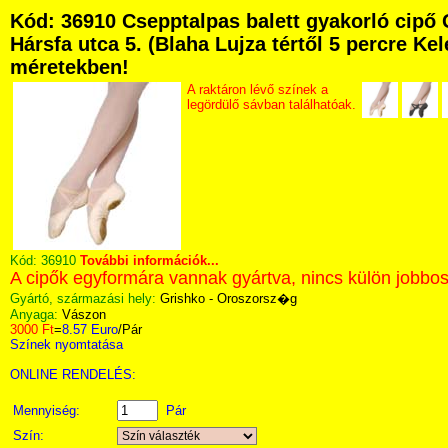
Kód: 36910 Csepptalpas balett gyakorló cip
Hársfa utca 5. (Blaha Lujza tértől 5 percre Kel
méretekben!
A raktáron lévő színek a
legördülő sávban találhatóak.
Kód:
36910
További információk...
A cipők egyformára vannak gyártva, nincs külön jobbos
Gyártó, származási hely:
Grishko - Oroszorsz�g
Anyaga:
Vászon
3000 Ft
=
8.57 Euro
/Pár
Színek nyomtatása
ONLINE RENDELÉS:
Mennyiség:
Pár
Szín: