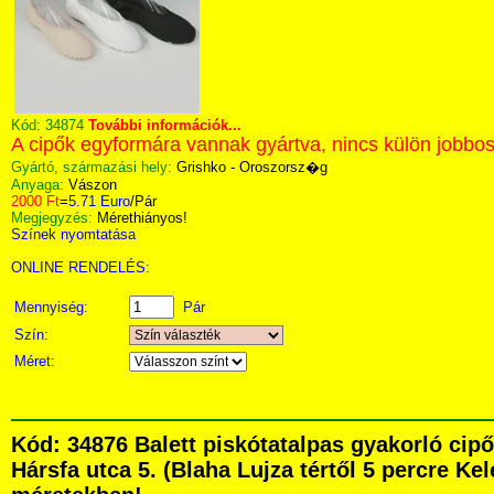
Kód:
34874
További információk...
A cipők egyformára vannak gyártva, nincs külön jobbos
Gyártó, származási hely:
Grishko - Oroszorsz�g
Anyaga:
Vászon
2000 Ft
=
5.71 Euro
/Pár
Megjegyzés:
Mérethiányos!
Színek nyomtatása
ONLINE RENDELÉS:
Mennyiség:
Pár
Szín:
Méret:
Kód: 34876 Balett piskótatalpas gyakorló ci
Hársfa utca 5. (Blaha Lujza tértől 5 percre Kel