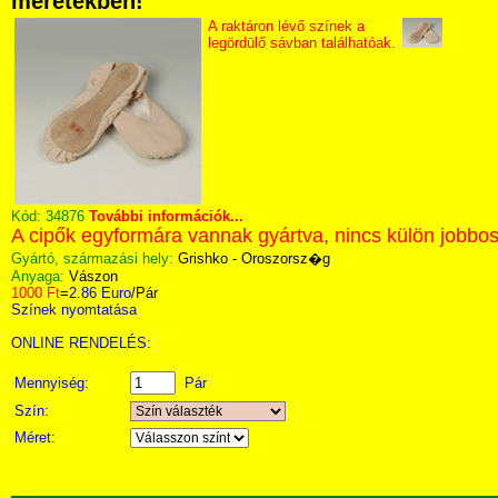
méretekben!
A raktáron lévő színek a
legördülő sávban találhatóak.
Kód:
34876
További információk...
A cipők egyformára vannak gyártva, nincs külön jobbos
Gyártó, származási hely:
Grishko - Oroszorsz�g
Anyaga:
Vászon
1000 Ft
=
2.86 Euro
/Pár
Színek nyomtatása
ONLINE RENDELÉS:
Mennyiség:
Pár
Szín:
Méret: