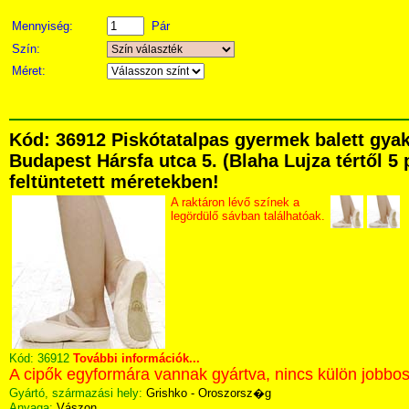
Mennyiség:
Pár
Szín:
Méret:
Kód: 36912 Piskótatalpas gyermek balett gya
Budapest Hársfa utca 5. (Blaha Lujza tértől 5 
feltüntetett méretekben!
A raktáron lévő színek a
legördülő sávban találhatóak.
Kód:
36912
További információk...
A cipők egyformára vannak gyártva, nincs külön jobbos
Gyártó, származási hely:
Grishko - Oroszorsz�g
Anyaga:
Vászon