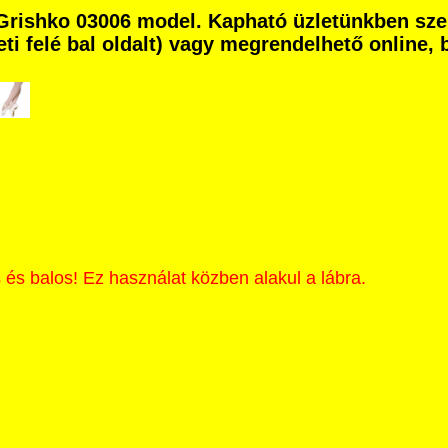
ő Grishko 03006 model. Kapható üzletünkben s
eti felé bal oldalt) vagy megrendelhető online, b
 és balos! Ez használat közben alakul a lábra.