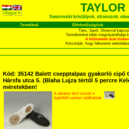
TAYLOR
Swarovski kristályok, strasszok, elasz
Termékek
Elérhetőségünk
Tánc, Sport, Show-val kapcso
Termékeinket bárki megvásárolhatja 
A feltüntetett árak ki
Köszönjük, hogy felkereste webol
Kód: 35142 Balett csepptalpas gyakorló cip
Hársfa utca 5. (Blaha Lujza tértől 5 percre Kel
méretekben!
A raktáron lévő színek a
legördülő sávban találhatóak.