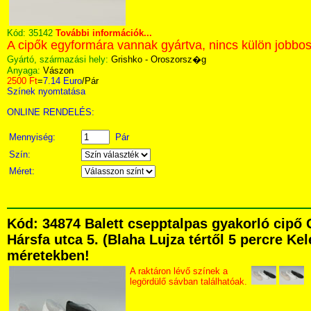
Kód:
35142
További információk...
A cipők egyformára vannak gyártva, nincs külön jobbos
Gyártó, származási hely:
Grishko - Oroszorsz�g
Anyaga:
Vászon
2500 Ft
=
7.14 Euro
/Pár
Színek nyomtatása
ONLINE RENDELÉS:
Mennyiség:
Pár
Szín:
Méret:
Kód: 34874 Balett csepptalpas gyakorló cip
Hársfa utca 5. (Blaha Lujza tértől 5 percre Kel
méretekben!
A raktáron lévő színek a
legördülő sávban találhatóak.