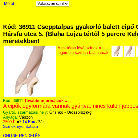
Méret:
Kód: 36911 Csepptalpas gyakorló balett cip
Hársfa utca 5. (Blaha Lujza tértől 5 percre Kel
méretekben!
A raktáron lévő színek a
legördülő sávban találhatóak.
Kód:
36911
További információk...
A cipők egyformára vannak gyártva, nincs külön jobbos
Gyártó, származási hely:
Grishko - Oroszorsz�g
Anyaga:
Vászon
2500 Ft
=
7.14 Euro
/Pár
Színek nyomtatása
ONLINE RENDELÉS: