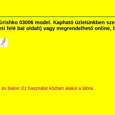
ő Grishko 03006 model. Kapható üzletünkben s
eti felé bal oldalt) vagy megrendelhető online, b
 és balos! Ez használat közben alakul a lábra.