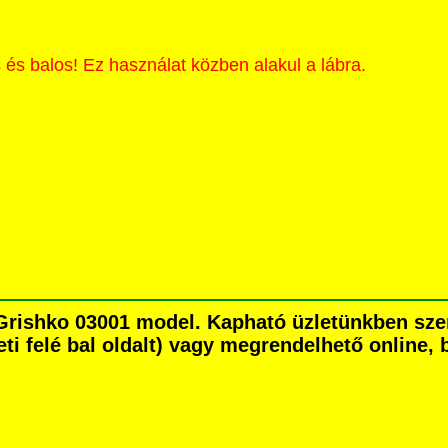
 és balos! Ez használat közben alakul a lábra.
ő Grishko 03001 model. Kapható üzletünkben s
eti felé bal oldalt) vagy megrendelhető online, b