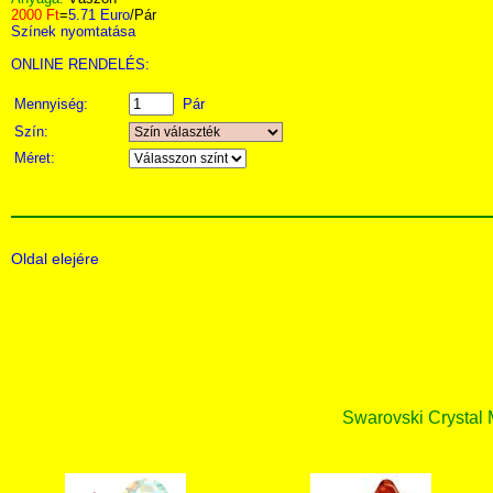
2000 Ft
=
5.71 Euro
/Pár
Színek nyomtatása
ONLINE RENDELÉS:
Mennyiség:
Pár
Szín:
Méret:
Oldal elejére
Swarovski Crystal