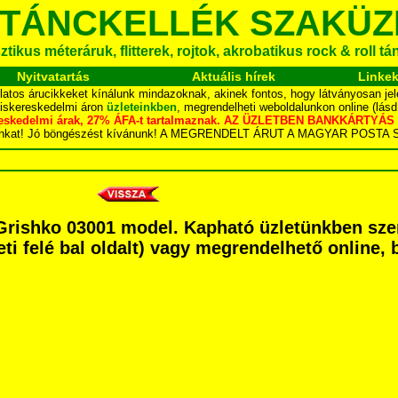
 TÁNCKELLÉK SZAKÜZ
tikus méteráruk, flitterek, rojtok, akrobatikus rock & roll t
Nyitvatartás
Aktuális hírek
Linke
latos árucikkeket kínálunk mindazoknak, akinek fontos, hogy látványosan jel
kiskereskedelmi áron
üzleteinkben
, megrendelheti weboldalunkon online (lás
skereskedelmi árak, 27% ÁFA-t tartalmaznak. AZ ÜZLETBEN BANKKÁRT
dalunkat! Jó böngészést kívánunk! A MEGRENDELT ÁRUT A MAGYAR POS
ő Grishko 03001 model. Kapható üzletünkben s
eti felé bal oldalt) vagy megrendelhető online, b