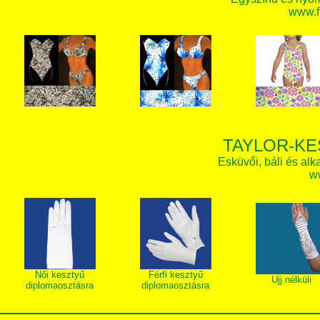
www.f
TAYLOR-KE
Esküvői, báli és alk
w
Női kesztyű
Férfi kesztyű
Ujj nélküli
diplomaosztásra
diplomaosztásra