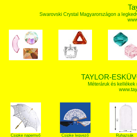
Ta
Swarovski Crystal Magyarországon a legked
www.
TAYLOR-ESKÜV
Méteráruk és kellékek
www.tay
Csipke napernyő
Csipke legyező
Ruhazsák