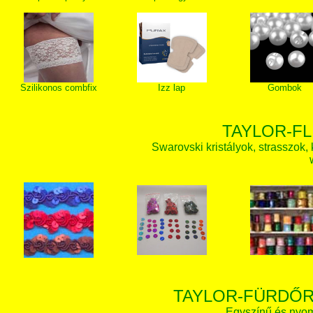
Szilikonos combfix
Izz lap
Gombok
TAYLOR-FL
Swarovski kristályok, strasszok, k
TAYLOR-FÜRDŐR
Egyszínű és nyom