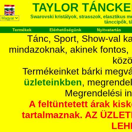
TAYLOR TÁNCKE
Swarovski kristályok, strasszok, elasztikus mét
tánccipők, t
Termékek
Elérhetőségünk
Nyitvatartás
Tánc, Sport, Show-val ka
mindazoknak, akinek fontos,
közö
Termékeinket bárki megvá
üzleteinkben
, megrendel
Megrendelési i
A feltüntetett árak ki
tartalmaznak. AZ ÜZL
LEH