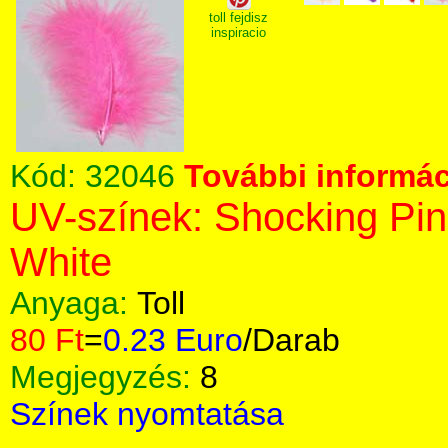
toll fejdisz
inspiracio
Kód:
32046
További informác
UV-színek: Shocking Pin
White
Anyaga:
Toll
80 Ft
=
0.23 Euro
/Darab
Megjegyzés:
8
Színek nyomtatása