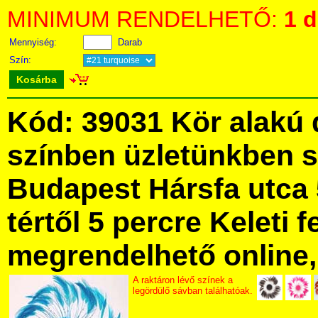
MINIMUM RENDELHETŐ:
1 
Mennyiség:
Darab
Szín:
Kosárba
Kód: 39031 Kör alakú 
színben üzletünkben 
Budapest Hársfa utca 
tértől 5 percre Keleti f
megrendelhető online, 
A raktáron lévő színek a
legördülő sávban találhatóak.