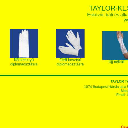
TAYLOR-KE
Esküvői, báli és alk
w
Női kesztyű
Férfi kesztyű
Ujj nélküli
diplomaosztásra
diplomaosztásra
TAYLOR 
1074 Budapest Hársfa utca 5-7
Mobi
Email:
Üzle