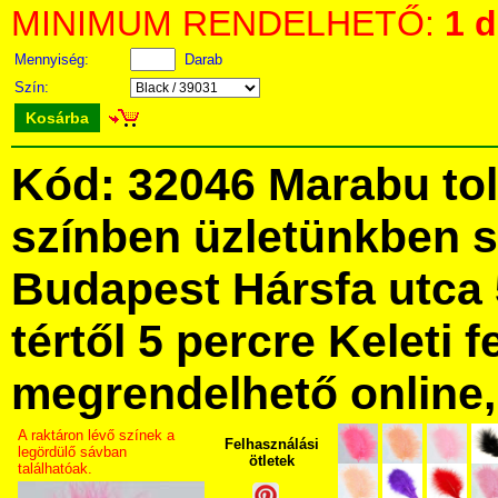
MINIMUM RENDELHETŐ:
1 
Mennyiség:
Darab
Szín:
Kosárba
Kód: 32046 Marabu tol
színben üzletünkben 
Budapest Hársfa utca 
tértől 5 percre Keleti f
megrendelhető online, 
A raktáron lévő színek a
Felhasználási
legördülő sávban
ötletek
találhatóak.