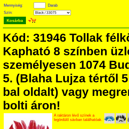
Mennyiség:
Darab
Szín:
Kosárba
Kód: 31946 Tollak félk
Kapható 8 színben üz
személyesen 1074 Bud
5. (Blaha Lujza tértől 5
bal oldalt) vagy megre
bolti áron!
A raktáron lévő színek a
legördülő sávban találhatóak.