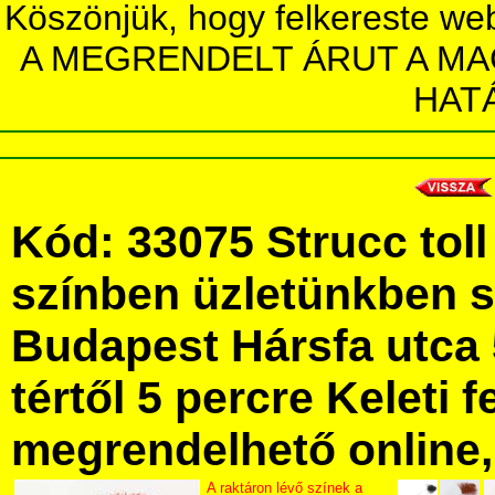
Köszönjük, hogy felkereste we
A MEGRENDELT ÁRUT A MA
HAT
Kód: 33075 Strucc tol
színben üzletünkben 
Budapest Hársfa utca 
tértől 5 percre Keleti f
megrendelhető online, 
A raktáron lévő színek a