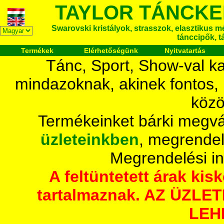
TAYLOR TÁNCKE
Swarovski kristályok, strasszok, elasztikus mét
tánccipők, t
Termékek
Elérhetőségünk
Nyitvatartás
Tánc, Sport, Show-val ka
mindazoknak, akinek fontos,
közö
Termékeinket bárki megvá
üzleteinkben
, megrendel
Megrendelési i
A feltüntetett árak ki
tartalmaznak. AZ ÜZL
LEH