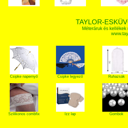
TAYLOR-ESKÜV
Méteráruk és kellékek
www.tay
Csipke napernyő
Csipke legyező
Ruhazsák
Szilikonos combfix
Izz lap
Gombok