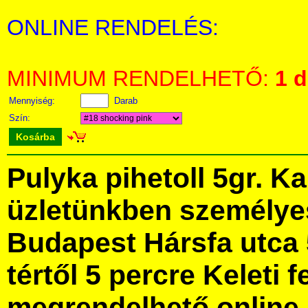
ONLINE RENDELÉS:
MINIMUM RENDELHETŐ:
1 
Mennyiség:
Darab
Szín:
Kosárba
Pulyka pihetoll 5gr. K
üzletünkben személye
Budapest Hársfa utca 
tértől 5 percre Keleti f
megrendelhető online, 