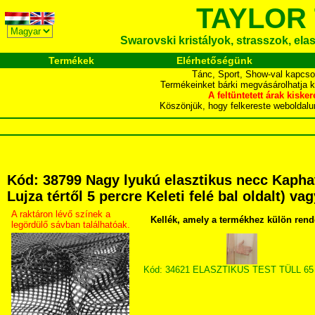
TAYLOR
Swarovski kristályok, strasszok, elasz
Termékek
Elérhetőségünk
Tánc, Sport, Show-val kapcso
Termékeinket bárki megvásárolhatja 
A feltüntetett árak ki
Köszönjük, hogy felkereste webol
Kód: 38799 Nagy lyukú elasztikus necc Kapha
Lujza tértől 5 percre Keleti felé bal oldalt) v
A raktáron lévő színek a
Kellék, amely a termékhez külön rend
legördülő sávban találhatóak.
Kód: 34621 ELASZTIKUS TEST TÜLL 65