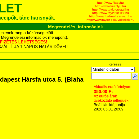
http://www.flitter.hu
LET
http://www.kesztyu.hu
http://www.taylorcrystal.hu
http://www.taylor-kellek.hu
http://www.furdoruhaanyag.hu
ánccipők, tánc harisnyák.
http://www.taylor-eskuvoikellek.hu
k
Megrendelési információk
enjenek meg a közönség előtt.
d Megrendelési információk menüpont).
YÁS FIZETÉS LEHETSÉGES!
TA SZÁLLÍTJA 1 NAPOS HATÁRIDŐVEL!
Keresés
apest Hársfa utca 5. (Blaha
Aktuális euró árfolyam
350.00 Ft
Az eurós árak
tájékoztató jellegűek!
Beállítás időpontja
2026.05.31 20:09