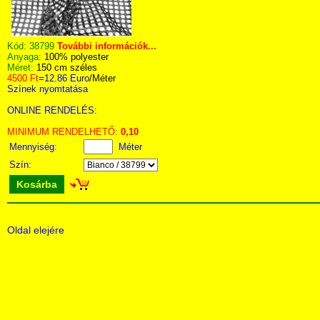
Kód:
38799
További információk...
Anyaga:
100% polyester
Méret:
150 cm széles
4500 Ft
=
12.86 Euro
/Méter
Színek nyomtatása
ONLINE RENDELÉS:
MINIMUM RENDELHETŐ:
0,10
Mennyiség:
Méter
Szín:
Kosárba
Oldal elejére