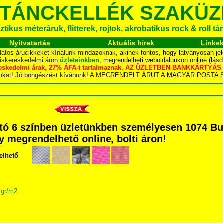
 TÁNCKELLÉK SZAKÜZ
tikus méteráruk, flitterek, rojtok, akrobatikus rock & roll t
Nyitvatartás
Aktuális hírek
Linke
latos árucikkeket kínálunk mindazoknak, akinek fontos, hogy látványosan jel
kiskereskedelmi áron
üzleteinkben
, megrendelheti weboldalunkon online (lás
skereskedelmi árak, 27% ÁFA-t tartalmaznak. AZ ÜZLETBEN BANKKÁRT
dalunkat! Jó böngészést kívánunk! A MEGRENDELT ÁRUT A MAGYAR POS
tó 6 színben üzletünkben személyesen 1074 Bud
agy megrendelhető online, bolti áron!
elhető
 gr/m2