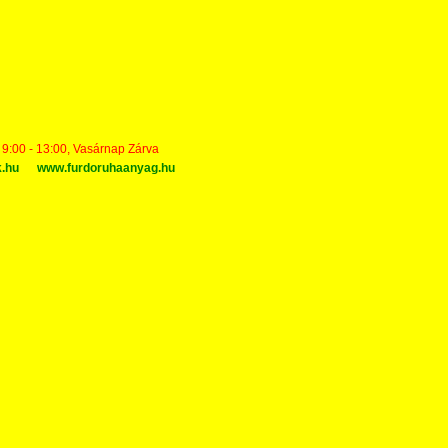
t 9:00 - 13:00, Vasárnap Zárva
k.hu
www.furdoruhaanyag.hu