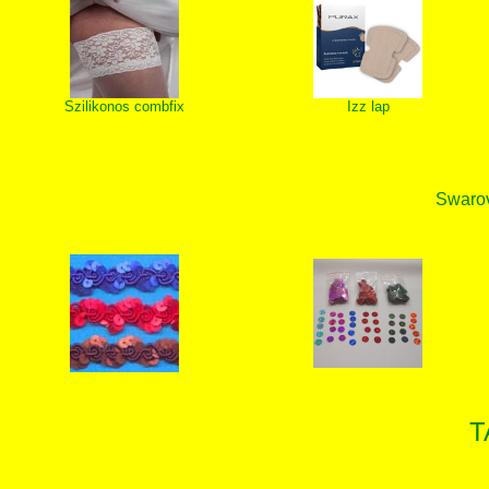
Szilikonos combfix
Izz lap
Swarovs
T