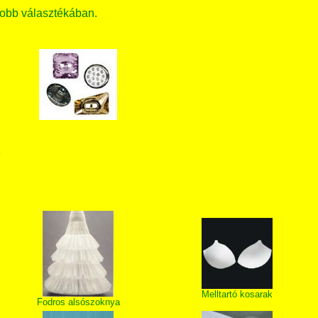
obb választékában.
T
Melltartó kosarak
Fodros alsószoknya