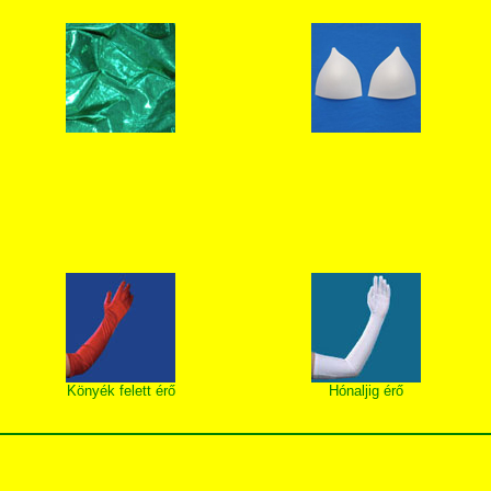
Könyék felett érő
Hónaljig érő