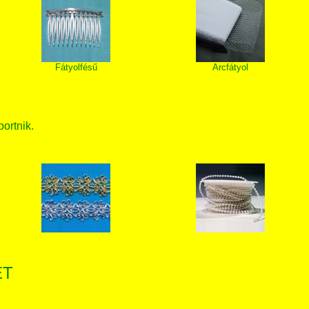
Fátyolfésű
Arcfátyol
bortnik.
ET