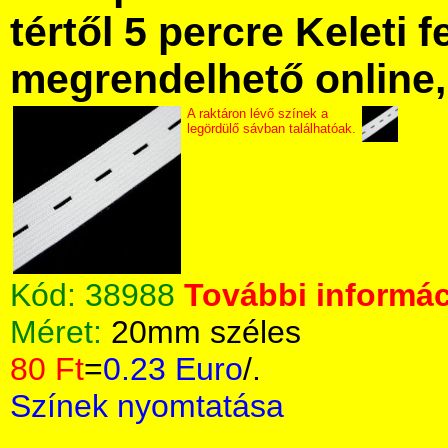
tértől 5 percre Keleti f
megrendelhető online, 
A raktáron lévő színek a
legördülő sávban találhatóak.
Kód:
38988
További informác
Méret:
20mm széles
80 Ft
=
0.23 Euro
/.
Színek nyomtatása