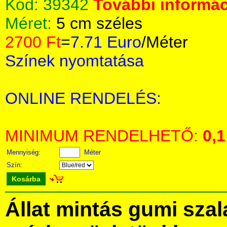
Kód:
39342
További informác
Méret:
5 cm széles
2700 Ft
=
7.71 Euro
/Méter
Színek nyomtatása
ONLINE RENDELÉS:
MINIMUM RENDELHETŐ:
0,1
Mennyiség:
Méter
Szín:
Kosárba
Állat mintás gumi sza