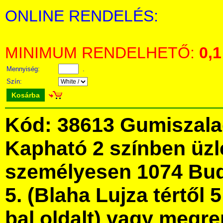
ONLINE RENDELÉS:
MINIMUM RENDELHETŐ:
0,1
Mennyiség:
.
Szín:
Kosárba
Kód: 38613 Gumiszala
Kapható 2 színben üz
személyesen 1074 Bud
5. (Blaha Lujza tértől 5
bal oldalt) vagy megre