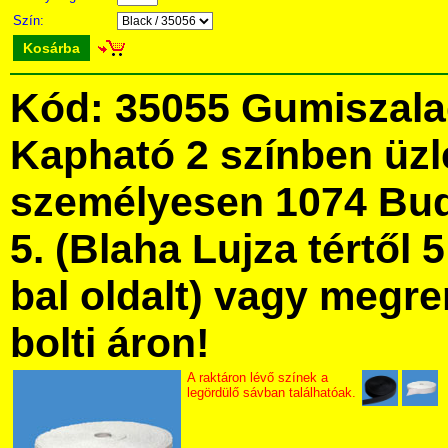
Szín:
Kosárba
Kód: 35055 Gumiszala
Kapható 2 színben üz
személyesen 1074 Bud
5. (Blaha Lujza tértől 5
bal oldalt) vagy megre
bolti áron!
A raktáron lévő színek a
legördülő sávban találhatóak.