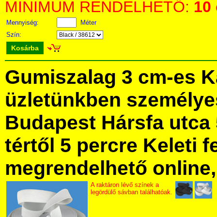
MINIMUM RENDELHETŐ:
10
Mennyiség:
Méter
Szín:
Kosárba
Gumiszalag 3 cm-es K
üzletünkben személye
Budapest Hársfa utca 
tértől 5 percre Keleti f
megrendelhető online, 
A raktáron lévő színek a
legördülő sávban találhatóak.