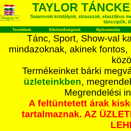
TAYLOR TÁNCKE
Swarovski kristályok, strasszok, elasztikus mét
tánccipők, t
Termékek
Elérhetőségünk
Nyitvatartás
Tánc, Sport, Show-val ka
mindazoknak, akinek fontos,
közö
Termékeinket bárki megvá
üzleteinkben
, megrendel
Megrendelési i
A feltüntetett árak ki
tartalmaznak. AZ ÜZL
LEH