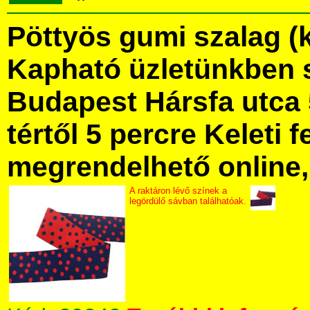
Pöttyös gumi szalag (k
Kapható üzletünkben 
Budapest Hársfa utca 
tértől 5 percre Keleti f
megrendelhető online, 
A raktáron lévő színek a
legördülő sávban találhatóak.