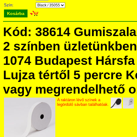
Szín:
Kosárba
Kód: 38614 Gumiszala
2 színben üzletünkbe
1074 Budapest Hársfa 
Lujza tértől 5 percre Ke
vagy megrendelhető onl
A raktáron lévő színek a
legördülő sávban találhatóak.