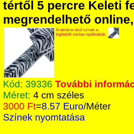
tértől 5 percre Keleti f
megrendelhető online, 
A raktáron lévő színek a
legördülő sávban találhatóak.
Kód:
39336
További informác
Méret:
4 cm széles
3000 Ft
=
8.57 Euro
/Méter
Színek nyomtatása