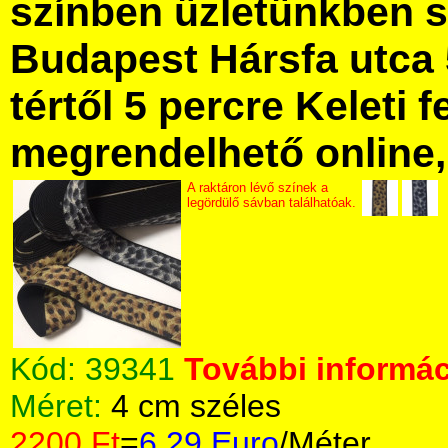
színben üzletünkben 
Budapest Hársfa utca 
tértől 5 percre Keleti f
megrendelhető online, 
A raktáron lévő színek a
legördülő sávban találhatóak.
Kód:
39341
További informác
Méret:
4 cm széles
2200 Ft
=
6.29 Euro
/Méter