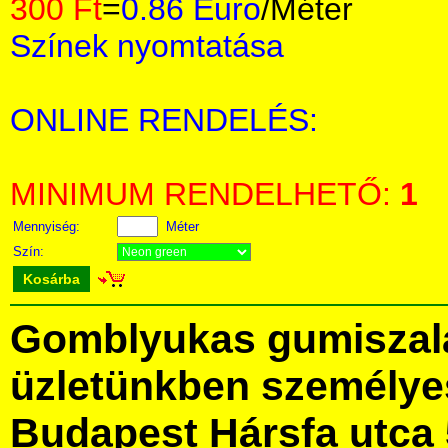
300 Ft
=
0.86 Euro
/Méter
Színek nyomtatása
ONLINE RENDELÉS:
MINIMUM RENDELHETŐ:
1
Mennyiség:
Méter
Szín:
Kosárba
Gomblyukas gumiszal
üzletünkben személye
Budapest Hársfa utca 