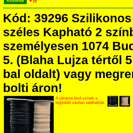
Kosárba
Kód: 39296 Szilikono
széles Kapható 2 szín
személyesen 1074 Bud
5. (Blaha Lujza tértől 5
bal oldalt) vagy megre
bolti áron!
A raktáron lévő színek a
legördülő sávban találhatóak.