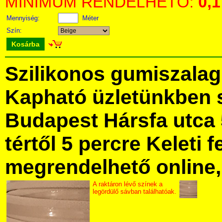
MINIMUM RENDELHETŐ:
0,1
Mennyiség:
Méter
Szín:
Kosárba
Szilikonos gumiszala
Kapható üzletünkben 
Budapest Hársfa utca 
tértől 5 percre Keleti f
megrendelhető online, 
A raktáron lévő színek a
legördülő sávban találhatóak.