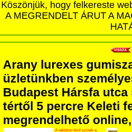
Köszönjük, hogy felkereste we
A MEGRENDELT ÁRUT A MA
HAT
Arany lurexes gumisz
üzletünkben személye
Budapest Hársfa utca 
tértől 5 percre Keleti f
megrendelhető online, 
A raktáron lévő színek a