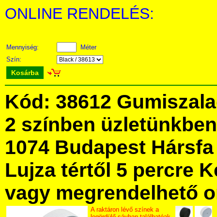
ONLINE RENDELÉS:
Mennyiség:
Méter
Szín:
Kosárba
Kód: 38612 Gumiszala
2 színben üzletünkbe
1074 Budapest Hársfa 
Lujza tértől 5 percre Ke
vagy megrendelhető onl
A raktáron lévő színek a
legördülő sávban találhatóak.