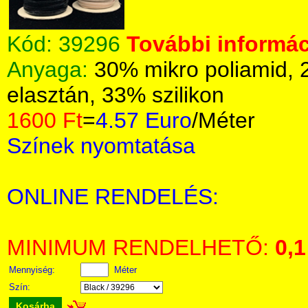
Kód:
39296
További informác
Anyaga:
30% mikro poliamid, 
elasztán, 33% szilikon
1600 Ft
=
4.57 Euro
/Méter
Színek nyomtatása
ONLINE RENDELÉS:
MINIMUM RENDELHETŐ:
0,1
Mennyiség:
Méter
Szín:
Kosárba