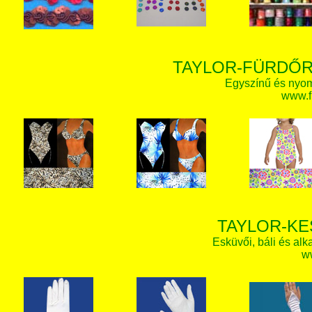
TAYLOR-FÜRDŐR
Egyszínű és nyom
www.f
TAYLOR-KE
Esküvői, báli és alk
w