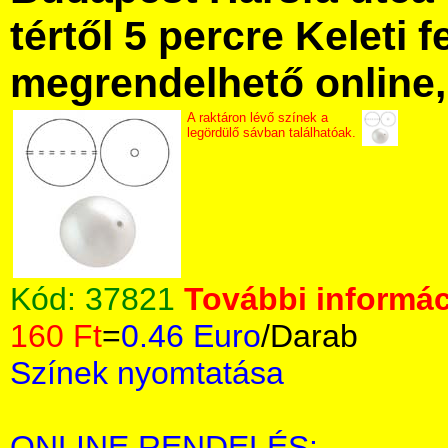
tértől 5 percre Keleti f
megrendelhető online, 
A raktáron lévő színek a
legördülő sávban találhatóak.
Kód:
37821
További informác
160 Ft
=
0.46 Euro
/Darab
Színek nyomtatása
ONLINE RENDELÉS: