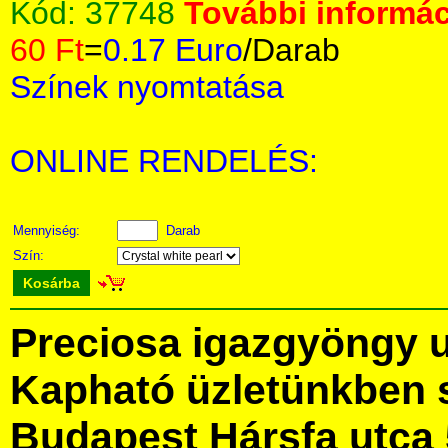
Kód:
37748
További informác
60 Ft
=
0.17 Euro
/Darab
Színek nyomtatása
ONLINE RENDELÉS:
Mennyiség:
Darab
Szín:
Kosárba
Preciosa igazgyöngy 
Kapható üzletünkben 
Budapest Hársfa utca 