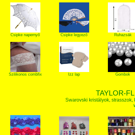
Csipke napernyő
Csipke legyező
Ruhazsák
Szilikonos combfix
Izz lap
Gombok
TAYLOR-FL
Swarovski kristályok, strasszok, k