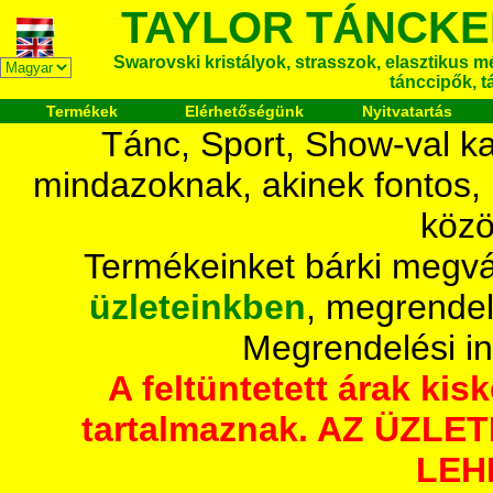
TAYLOR TÁNCKE
Swarovski kristályok, strasszok, elasztikus mét
tánccipők, t
Termékek
Elérhetőségünk
Nyitvatartás
Tánc, Sport, Show-val ka
mindazoknak, akinek fontos,
közö
Termékeinket bárki megvá
üzleteinkben
, megrendel
Megrendelési i
A feltüntetett árak ki
tartalmaznak. AZ ÜZL
LEH