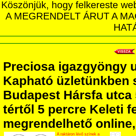
Köszönjük, hogy felkereste we
A MEGRENDELT ÁRUT A MA
HAT
Preciosa igazgyöngy 
Kapható üzletünkben 
Budapest Hársfa utca 
tértől 5 percre Keleti f
megrendelhető online, 
A raktáron lévő színek a