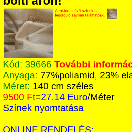
bolti áron!
A raktáron lévő színek a
legördülő sávban találhatóak.
Kód:
39666
További informác
Anyaga:
77%poliamid, 23% el
Méret:
140 cm széles
9500 Ft
=
27.14 Euro
/Méter
Színek nyomtatása
ONLINE RENDELÉS: