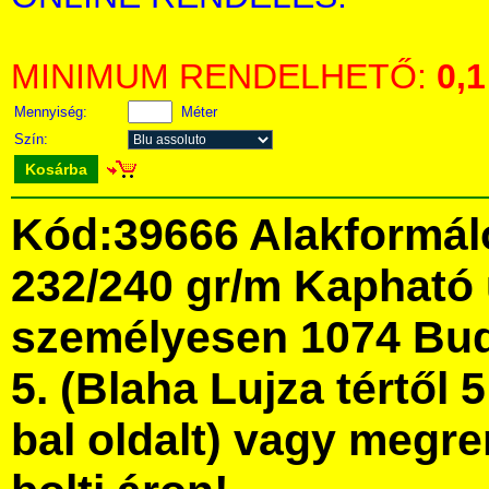
MINIMUM RENDELHETŐ:
0,1
Mennyiség:
Méter
Szín:
Kosárba
Kód:39666 Alakformáló 
232/240 gr/m Kapható
személyesen 1074 Bud
5. (Blaha Lujza tértől 5
bal oldalt) vagy megre