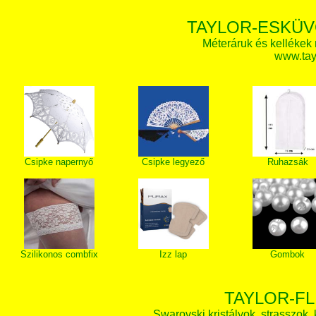
TAYLOR-ESKÜV
Méteráruk és kellékek
www.tay
Csipke napernyő
Csipke legyező
Ruhazsák
Szilikonos combfix
Izz lap
Gombok
TAYLOR-FL
Swarovski kristályok, strasszok, k