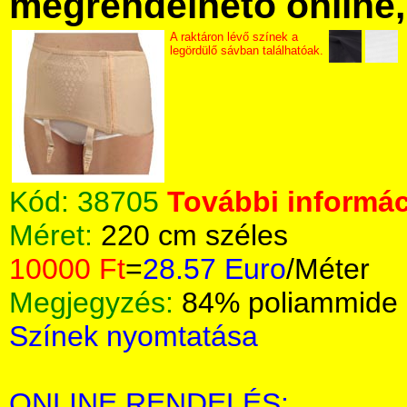
megrendelhető online, 
A raktáron lévő színek a
legördülő sávban találhatóak.
Kód:
38705
További informác
Méret:
220 cm széles
10000 Ft
=
28.57 Euro
/Méter
Megjegyzés:
84% poliammide 
Színek nyomtatása
ONLINE RENDELÉS: