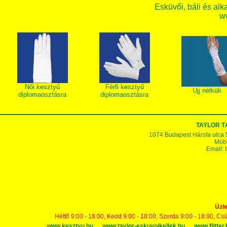
Esküvői, báli és alk
w
Női kesztyű
Férfi kesztyű
Ujj nélküli
diplomaosztásra
diplomaosztásra
TAYLOR 
1074 Budapest Hársfa utca 5-7
Mobi
Email:
Üzle
Hétfő 9:00 - 18:00, Kedd 9:00 - 18:00, Szerda 9:00 - 18:00, Cs
www.kesztyu.hu
www.taylor-eskuvoikellek.hu
www.flitter.