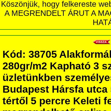
Köszönjük, hogy felkereste we
A MEGRENDELT ÁRUT A MA
HAT
Kód: 38705 Alakformáló
280gr/m2 Kapható 3 s
üzletünkben személye
Budapest Hársfa utca 
tértől 5 percre Keleti f