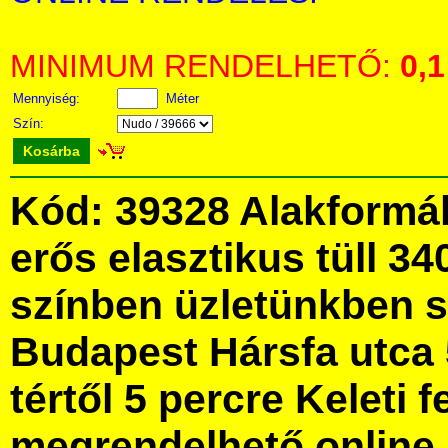
MINIMUM RENDELHETŐ:
0,1
Mennyiség:
Méter
Szín:
Kosárba
Kód: 39328 Alakformá
erős elasztikus tüll 3
színben üzletünkben 
Budapest Hársfa utca 
tértől 5 percre Keleti f
megrendelhető online, 