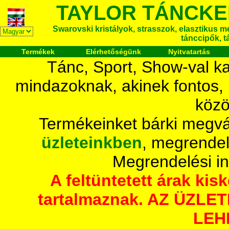
TAYLOR TÁNCKE
Swarovski kristályok, strasszok, elasztikus mét
tánccipők, t
Termékek
Elérhetőségünk
Nyitvatartás
Tánc, Sport, Show-val ka
mindazoknak, akinek fontos,
közö
Termékeinket bárki megvá
üzleteinkben
, megrendel
Megrendelési i
A feltüntetett árak ki
tartalmaznak. AZ ÜZL
LEH