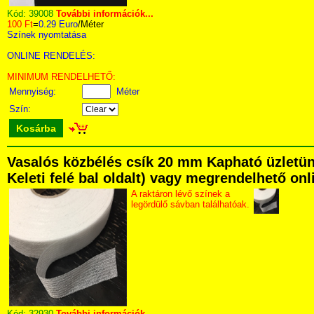
Kód:
39008
További információk...
100 Ft
=
0.29 Euro
/Méter
Színek nyomtatása
ONLINE RENDELÉS:
MINIMUM RENDELHETŐ:
Mennyiség:
Méter
Szín:
Kosárba
Vasalós közbélés csík 20 mm Kapható üzletünk
Keleti felé bal oldalt) vagy megrendelhető onli
A raktáron lévő színek a
legördülő sávban találhatóak.
Kód:
32930
További információk...