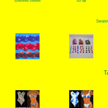
Szilikonos combfix
Izz lap
Swarovs
T