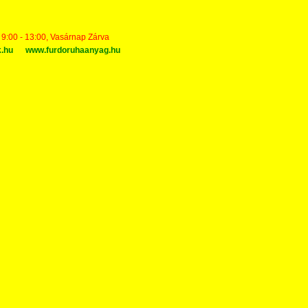
t 9:00 - 13:00, Vasárnap Zárva
k.hu
www.furdoruhaanyag.hu