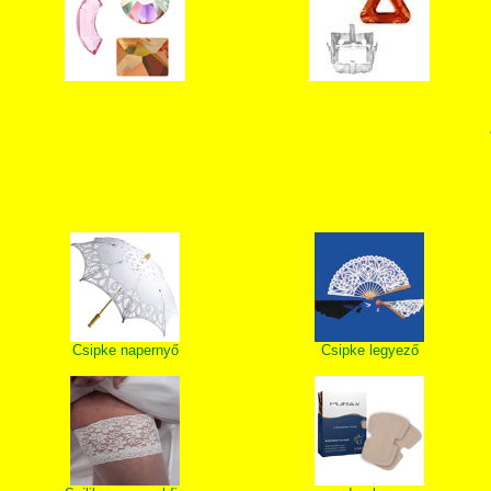
Csipke napernyő
Csipke legyező