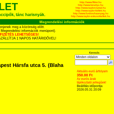
http://www.flitter.hu
LET
http://www.kesztyu.hu
http://www.taylorcrystal.hu
http://www.taylor-kellek.hu
http://www.furdoruhaanyag.hu
ánccipők, tánc harisnyák.
http://www.taylor-eskuvoikellek.hu
k
Megrendelési információk
enjenek meg a közönség előtt.
d Megrendelési információk menüpont).
YÁS FIZETÉS LEHETSÉGES!
TA SZÁLLÍTJA 1 NAPOS HATÁRIDŐVEL!
Keresés
pest Hársfa utca 5. (Blaha
Aktuális euró árfolyam
350.00 Ft
Az eurós árak
tájékoztató jellegűek!
Beállítás időpontja
2026.05.31 20:09