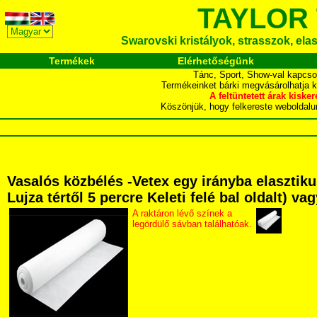
TAYLOR
Swarovski kristályok, strasszok, elasz
Termékek
Elérhetőségünk
Tánc, Sport, Show-val kapcso
Termékeinket bárki megvásárolhatja 
A feltüntetett árak ki
Köszönjük, hogy felkereste webol
Vasalós közbélés -Vetex egy irányba elaszti
Lujza tértől 5 percre Keleti felé bal oldalt) v
A raktáron lévő színek a
legördülő sávban találhatóak.