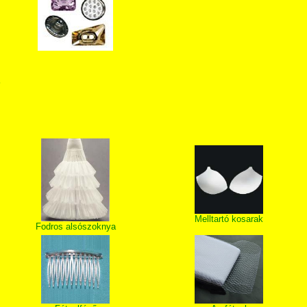
T
Melltartó kosarak
Fodros alsószoknya