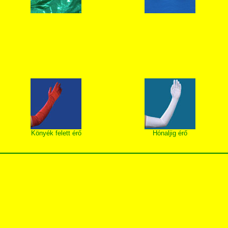
Könyék felett érő
Hónaljig érő