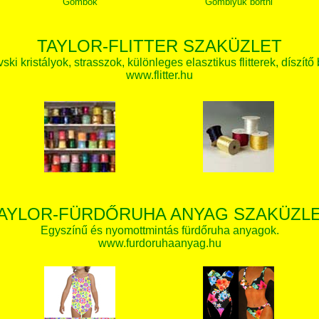
Gombok
Gomblyuk bortni
TAYLOR-FLITTER SZAKÜZLET
ki kristályok, strasszok, különleges elasztikus flitterek, díszítő 
www.flitter.hu
AYLOR-FÜRDŐRUHA ANYAG SZAKÜZL
Egyszínű és nyomottmintás fürdőruha anyagok.
www.furdoruhaanyag.hu