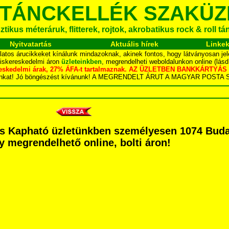
 TÁNCKELLÉK SZAKÜZ
tikus méteráruk, flitterek, rojtok, akrobatikus rock & roll t
Nyitvatartás
Aktuális hírek
Linke
latos árucikkeket kínálunk mindazoknak, akinek fontos, hogy látványosan jel
kiskereskedelmi áron
üzleteinkben
, megrendelheti weboldalunkon online (lás
skereskedelmi árak, 27% ÁFA-t tartalmaznak. AZ ÜZLETBEN BANKKÁRT
dalunkat! Jó böngészést kívánunk! A MEGRENDELT ÁRUT A MAGYAR POS
kus Kapható üzletünkben személyesen 1074 Buda
agy megrendelhető online, bolti áron!