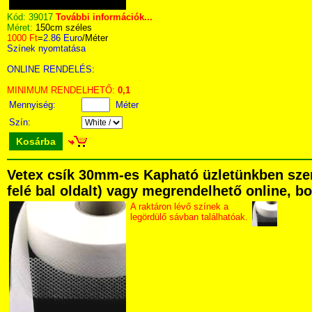
Kód:
39017
További információk...
Méret:
150cm széles
1000 Ft
=
2.86 Euro
/Méter
Színek nyomtatása
ONLINE RENDELÉS:
MINIMUM RENDELHETŐ:
0,1
Mennyiség:
Méter
Szín:
Kosárba
Vetex csík 30mm-es Kapható üzletünkben szemé
felé bal oldalt) vagy megrendelhető online, bo
A raktáron lévő színek a
legördülő sávban találhatóak.