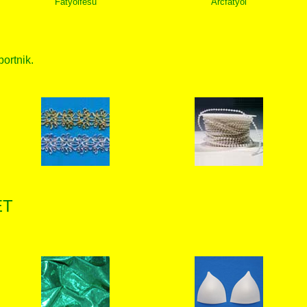
Fátyolfésű
Arcfátyol
bortnik.
ET