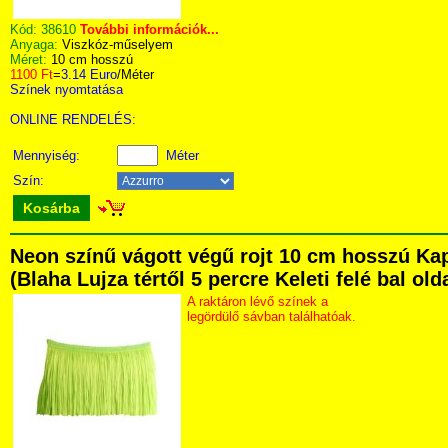
Kód:
38610
További információk...
Anyaga:
Viszkóz-műselyem
Méret:
10 cm hosszú
1100 Ft
=
3.14 Euro
/Méter
Színek nyomtatása
ONLINE RENDELÉS:
Mennyiség:
Méter
Szín:
Kosárba
Neon színű vágott végű rojt 10 cm hosszú Ka
(Blaha Lujza tértől 5 percre Keleti felé bal ol
A raktáron lévő színek a
legördülő sávban találhatóak.