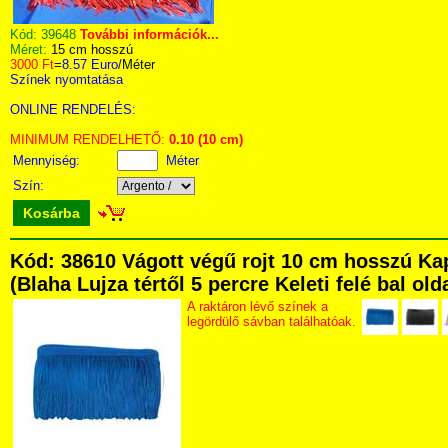
Kód:
39648
További információk...
Méret:
15 cm hosszú
3000 Ft
=
8.57 Euro
/Méter
Színek nyomtatása
ONLINE RENDELÉS:
MINIMUM RENDELHETŐ:
0.10 (10 cm)
Mennyiség:
Méter
Szín:
Kosárba
Kód: 38610 Vágott végű rojt 10 cm hosszú Ka
(Blaha Lujza tértől 5 percre Keleti felé bal ol
A raktáron lévő színek a
legördülő sávban találhatóak.