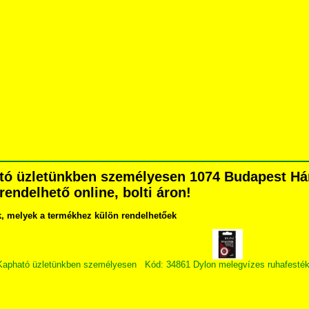
tó üzletünkben személyesen 1074 Budapest Hárs
grendelhető online, bolti áron!
k, melyek a termékhez külön rendelhetőek
 Kapható üzletünkben személyesen
Kód: 34861 Dylon melegvízes ruhafesté