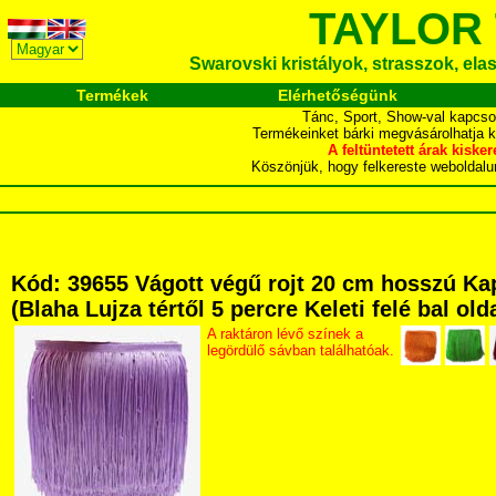
TAYLOR
Swarovski kristályok, strasszok, elasz
Termékek
Elérhetőségünk
Tánc, Sport, Show-val kapcso
Termékeinket bárki megvásárolhatja 
A feltüntetett árak ki
Köszönjük, hogy felkereste webol
Kód: 39655 Vágott végű rojt 20 cm hosszú Ka
(Blaha Lujza tértől 5 percre Keleti felé bal ol
A raktáron lévő színek a
legördülő sávban találhatóak.