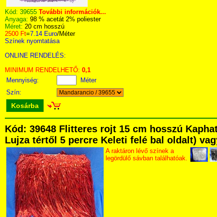
Kód:
39655
További információk...
Anyaga:
98 % acetát 2% poliester
Méret:
20 cm hosszú
2500 Ft
=
7.14 Euro
/Méter
Színek nyomtatása
ONLINE RENDELÉS:
MINIMUM RENDELHETŐ:
0,1
Mennyiség:
Méter
Szín:
Kosárba
Kód: 39648 Flitteres rojt 15 cm hosszú Kapha
Lujza tértől 5 percre Keleti felé bal oldalt) v
A raktáron lévő színek a
legördülő sávban találhatóak.