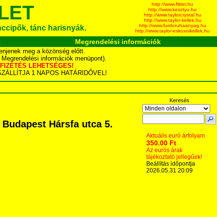
http://www.flitter.hu
LET
http://www.kesztyu.hu
http://www.taylorcrystal.hu
http://www.taylor-kellek.hu
http://www.furdoruhaanyag.hu
ánccipők, tánc harisnyák.
http://www.taylor-eskuvoikellek.hu
k
Megrendelési információk
enjenek meg a közönség előtt.
d Megrendelési információk menüpont).
YÁS FIZETÉS LEHETSÉGES!
TA SZÁLLÍTJA 1 NAPOS HATÁRIDŐVEL!
Keresés
 Budapest Hársfa utca 5.
Aktuális euró árfolyam
350.00 Ft
Az eurós árak
tájékoztató jellegűek!
Beállítás időpontja
2026.05.31 20:09