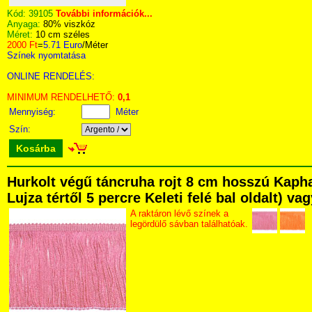
Kód:
39105
További információk...
Anyaga:
80% viszkóz
Méret:
10 cm széles
2000 Ft
=
5.71 Euro
/Méter
Színek nyomtatása
ONLINE RENDELÉS:
MINIMUM RENDELHETŐ:
0,1
Mennyiség:
Méter
Szín:
Kosárba
Hurkolt végű táncruha rojt 8 cm hosszú Kaph
Lujza tértől 5 percre Keleti felé bal oldalt) v
A raktáron lévő színek a
legördülő sávban találhatóak.