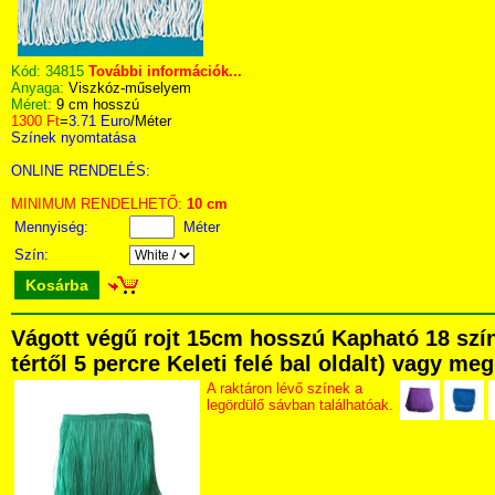
Kód:
34815
További információk...
Anyaga:
Viszkóz-műselyem
Méret:
9 cm hosszú
1300 Ft
=
3.71 Euro
/Méter
Színek nyomtatása
ONLINE RENDELÉS:
MINIMUM RENDELHETŐ:
10 cm
Mennyiség:
Méter
Szín:
Kosárba
Vágott végű rojt 15cm hosszú Kapható 18 szí
tértől 5 percre Keleti felé bal oldalt) vagy me
A raktáron lévő színek a
legördülő sávban találhatóak.