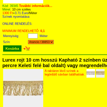
Kód:
39345
További információk...
Méret:
10 cm széles
1300 Ft
=
3.71 Euro
/Méter
Színek nyomtatása
ONLINE RENDELÉS:
MINIMUM RENDELHETŐ:
0,1
Mennyiség:
Méter
Szín:
Kosárba
Lurex rojt 10 cm hosszú Kapható 2 színben üz
percre Keleti felé bal oldalt) vagy megrendelhe
A raktáron lévő színek a
legördülő sávban találhatóak.