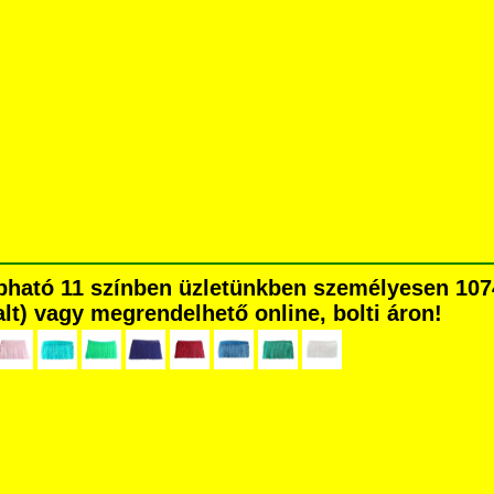
pható 11 színben üzletünkben személyesen 107
dalt) vagy megrendelhető online, bolti áron!