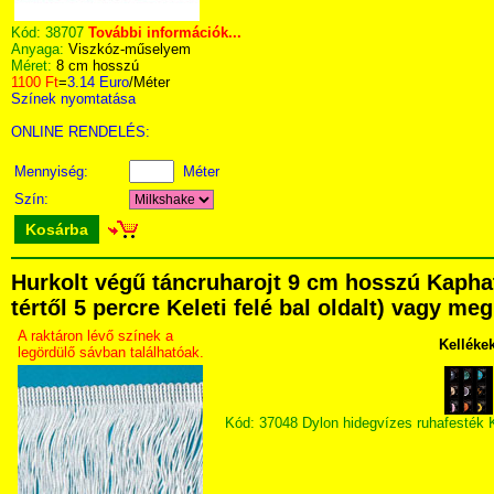
Kód:
38707
További információk...
Anyaga:
Viszkóz-műselyem
Méret:
8 cm hosszú
1100 Ft
=
3.14 Euro
/Méter
Színek nyomtatása
ONLINE RENDELÉS:
Mennyiség:
Méter
Szín:
Kosárba
Hurkolt végű táncruharojt 9 cm hosszú Kapha
tértől 5 percre Keleti felé bal oldalt) vagy me
A raktáron lévő színek a
Kelléke
legördülő sávban találhatóak.
Kód: 37048 Dylon hidegvízes ruhafesték