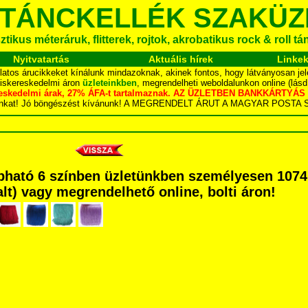
 TÁNCKELLÉK SZAKÜZ
tikus méteráruk, flitterek, rojtok, akrobatikus rock & roll t
Nyitvatartás
Aktuális hírek
Linke
latos árucikkeket kínálunk mindazoknak, akinek fontos, hogy látványosan jel
kiskereskedelmi áron
üzleteinkben
, megrendelheti weboldalunkon online (lás
skereskedelmi árak, 27% ÁFA-t tartalmaznak. AZ ÜZLETBEN BANKKÁRT
dalunkat! Jó böngészést kívánunk! A MEGRENDELT ÁRUT A MAGYAR POS
pható 6 színben üzletünkben személyesen 1074
dalt) vagy megrendelhető online, bolti áron!