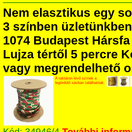
Nem elasztikus egy sor
3 színben üzletünkbe
1074 Budapest Hársfa 
Lujza tértől 5 percre Ke
vagy megrendelhető onl
A raktáron lévő színek a
legördülő sávban találhatóak.
Kód:
34946/4
További informá