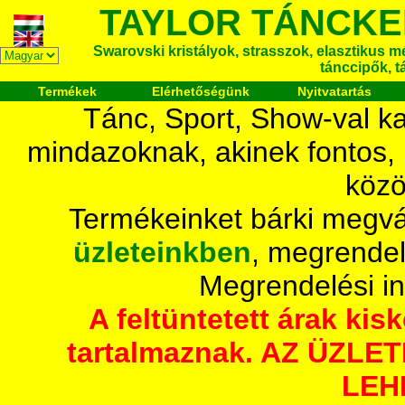
TAYLOR TÁNCKE
Swarovski kristályok, strasszok, elasztikus mét
tánccipők, t
Termékek
Elérhetőségünk
Nyitvatartás
Tánc, Sport, Show-val ka
mindazoknak, akinek fontos,
közö
Termékeinket bárki megvá
üzleteinkben
, megrendel
Megrendelési i
A feltüntetett árak ki
tartalmaznak. AZ ÜZL
LEH