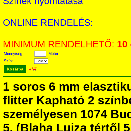
Színek nyomtatása
ONLINE RENDELÉS:
MINIMUM RENDELHETŐ:
10
Mennyiség:
Méter
Szín:
Kosárba
1 soros 6 mm elasztiku
flitter Kapható 2 szín
személyesen 1074 Bud
5. (Blaha Lujza tértől 5