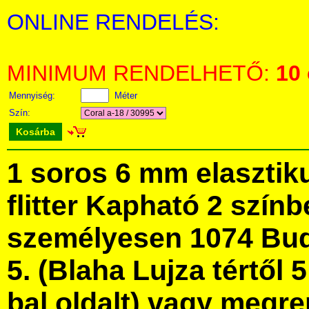
ONLINE RENDELÉS:
MINIMUM RENDELHETŐ:
10
Mennyiség:
Méter
Szín:
Kosárba
1 soros 6 mm elasztik
flitter Kapható 2 szín
személyesen 1074 Bud
5. (Blaha Lujza tértől 5
bal oldalt) vagy megre