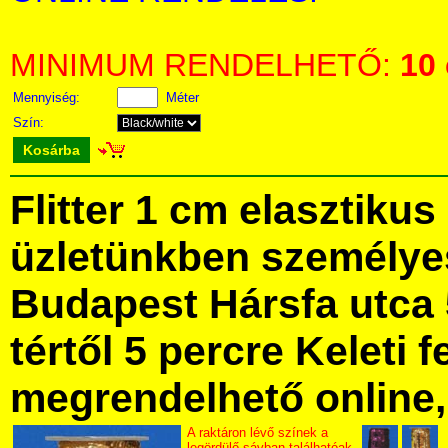
MINIMUM RENDELHETŐ:
10
Mennyiség:
Méter
Szín:
Kosárba
Flitter 1 cm elasztiku
üzletünkben személye
Budapest Hársfa utca 
tértől 5 percre Keleti f
megrendelhető online, 
A raktáron lévő színek a
legördülő sávban találhatóak.