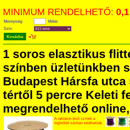
MINIMUM RENDELHETŐ:
0,1
Mennyiség:
Méter
Szín:
Kosárba
1 soros elasztikus flit
színben üzletünkben 
Budapest Hársfa utca 
tértől 5 percre Keleti f
megrendelhető online, 
A raktáron lévő színek a
legördülő sávban találhatóak.