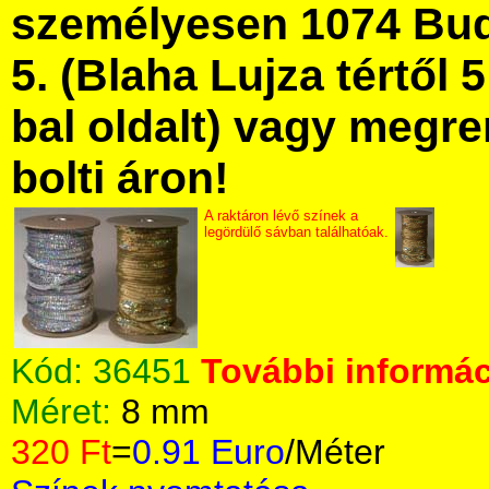
személyesen 1074 Bud
5. (Blaha Lujza tértől 5
bal oldalt) vagy megre
bolti áron!
A raktáron lévő színek a
legördülő sávban találhatóak.
Kód:
36451
További informác
Méret:
8 mm
320 Ft
=
0.91 Euro
/Méter