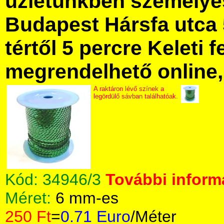
üzletünkben személye
Budapest Hársfa utca 
tértől 5 percre Keleti f
megrendelhető online, 
A raktáron lévő színek a
legördülő sávban találhatóak.
Kód:
34946/3
További informá
Méret:
6 mm-es
250 Ft
=
0.71 Euro
/Méter