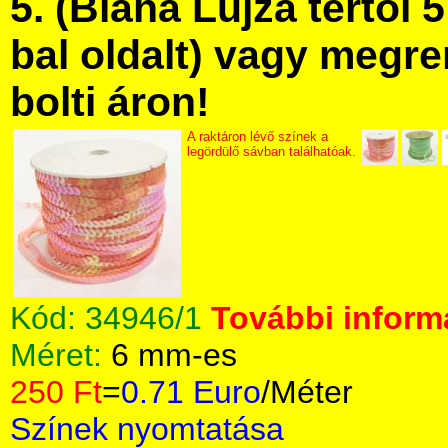
5. (Blaha Lujza tértől 5
bal oldalt) vagy megre
bolti áron!
A raktáron lévő színek a
legördülő sávban találhatóak.
Kód:
34946/1
További informá
Méret:
6 mm-es
250 Ft
=
0.71 Euro
/Méter
Színek nyomtatása