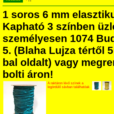
1 soros 6 mm elasztiku
Kapható 3 színben üz
személyesen 1074 Bud
5. (Blaha Lujza tértől 5
bal oldalt) vagy megre
bolti áron!
A raktáron lévő színek a
legördülő sávban találhatóak.