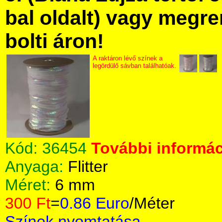
bal oldalt) vagy megre
bolti áron!
A raktáron lévő színek a
legördülő sávban találhatóak.
Kód:
36454
További informác
Anyaga:
Flitter
Méret:
6 mm
300 Ft
=
0.86 Euro
/Méter
Színek nyomtatása