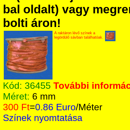
bal oldalt) vagy megre
bolti áron!
A raktáron lévő színek a
legördülő sávban találhatóak.
Kód:
36455
További informác
Méret:
6 mm
300 Ft
=
0.86 Euro
/Méter
Színek nyomtatása