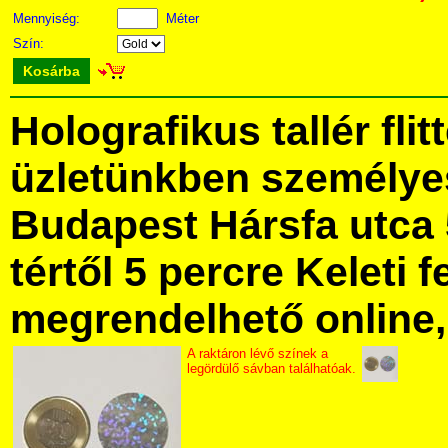
Mennyiség:
Méter
Szín:
Kosárba
Holografikus tallér fli
üzletünkben személye
Budapest Hársfa utca 
tértől 5 percre Keleti f
megrendelhető online, 
A raktáron lévő színek a
legördülő sávban találhatóak.