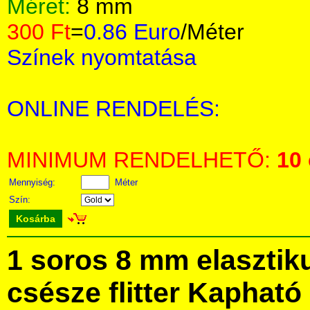
Méret:
8 mm
300 Ft
=
0.86 Euro
/Méter
Színek nyomtatása
ONLINE RENDELÉS:
MINIMUM RENDELHETŐ:
10
Mennyiség:
Méter
Szín:
Kosárba
1 soros 8 mm elaszti
csésze flitter Kaphat