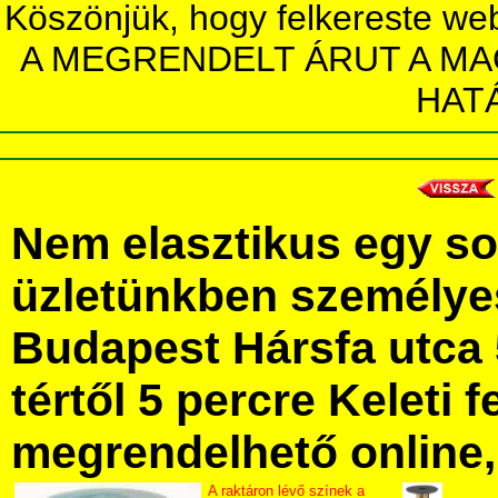
Köszönjük, hogy felkereste we
A MEGRENDELT ÁRUT A MA
HAT
Nem elasztikus egy sor
üzletünkben személye
Budapest Hársfa utca 
tértől 5 percre Keleti f
megrendelhető online, 
A raktáron lévő színek a