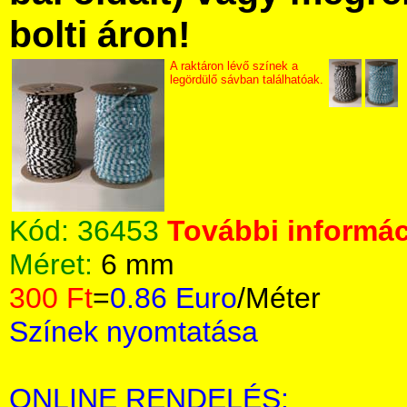
bolti áron!
A raktáron lévő színek a
legördülő sávban találhatóak.
Kód:
36453
További informác
Méret:
6 mm
300 Ft
=
0.86 Euro
/Méter
Színek nyomtatása
ONLINE RENDELÉS: