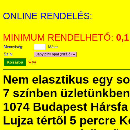
ONLINE RENDELÉS:
MINIMUM RENDELHETŐ:
0,1
Mennyiség:
Méter
Szín:
Kosárba
Nem elasztikus egy sor
7 színben üzletünkbe
1074 Budapest Hársfa 
Lujza tértől 5 percre Ke