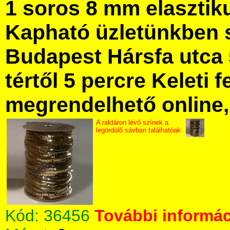
1 soros 8 mm elasztiku
Kapható üzletünkben 
Budapest Hársfa utca 
tértől 5 percre Keleti f
megrendelhető online, 
A raktáron lévő színek a
legördülő sávban találhatóak.
Kód:
36456
További informác