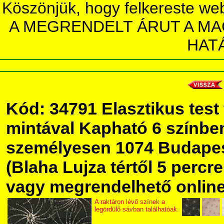
Köszönjük, hogy felkereste we
A MEGRENDELT ÁRUT A MA
HAT
Kód: 34791 Elasztikus test t
mintával Kapható 6 színbe
személyesen 1074 Budapest
(Blaha Lujza tértől 5 percre 
vagy megrendelhető online,
A raktáron lévő színek a
legördülő sávban találhatóak.