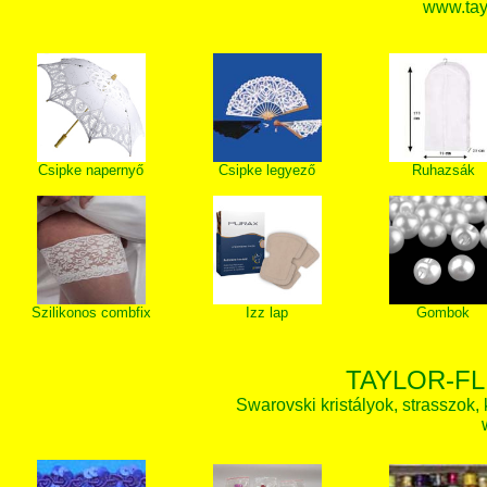
www.tay
Csipke napernyő
Csipke legyező
Ruhazsák
Szilikonos combfix
Izz lap
Gombok
TAYLOR-FL
Swarovski kristályok, strasszok, k