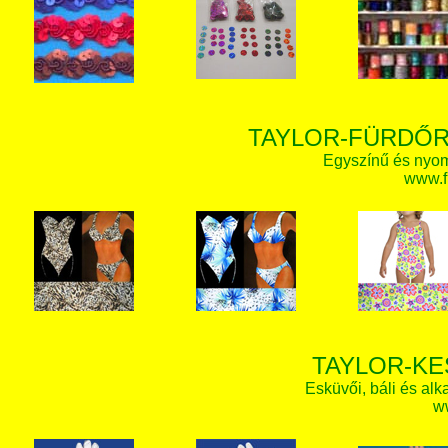
TAYLOR-FÜRDŐR
Egyszínű és nyom
www.f
TAYLOR-KE
Esküvői, báli és alk
w