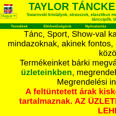
TAYLOR TÁNCKE
Swarovski kristályok, strasszok, elasztikus mét
tánccipők, t
Termékek
Elérhetőségünk
Nyitvatartás
Tánc, Sport, Show-val ka
mindazoknak, akinek fontos,
közö
Termékeinket bárki megvá
üzleteinkben
, megrendel
Megrendelési i
A feltüntetett árak ki
tartalmaznak. AZ ÜZL
LEH