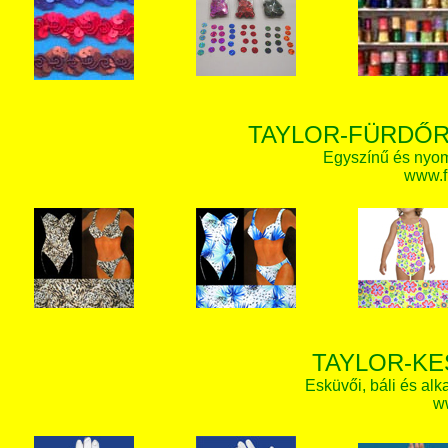
TAYLOR-FÜRDŐR
Egyszínű és nyom
www.f
TAYLOR-KE
Esküvői, báli és alk
w