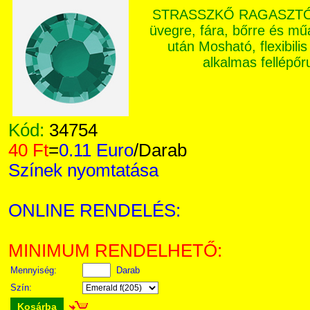
STRASSZKŐ RAGASZTÓ: Ex
üvegre, fára, bőrre és m
után Mosható, flexibilis
alkalmas fellépő
Kód:
34754
40 Ft
=
0.11 Euro
/Darab
Színek nyomtatása
ONLINE RENDELÉS:
MINIMUM RENDELHETŐ:
Mennyiség:
Darab
Szín:
Kosárba