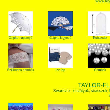
www.tay
Csipke napernyő
Csipke legyező
Ruhazsák
Szilikonos combfix
Izz lap
Gombok
TAYLOR-FL
Swarovski kristályok, strasszok, k