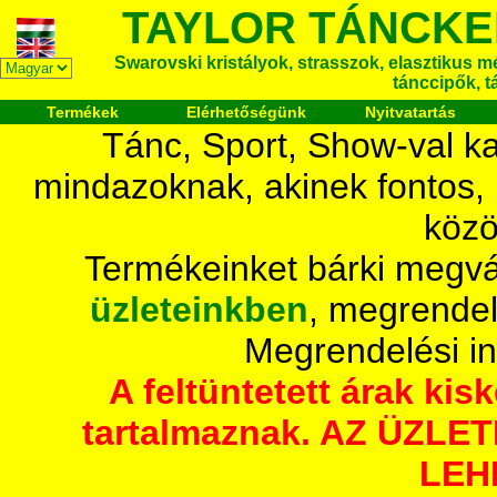
TAYLOR TÁNCKE
Swarovski kristályok, strasszok, elasztikus mét
tánccipők, t
Termékek
Elérhetőségünk
Nyitvatartás
Tánc, Sport, Show-val ka
mindazoknak, akinek fontos,
közö
Termékeinket bárki megvá
üzleteinkben
, megrendel
Megrendelési i
A feltüntetett árak ki
tartalmaznak. AZ ÜZL
LEH