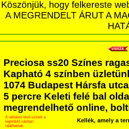
Köszönjük, hogy felkereste we
A MEGRENDELT ÁRUT A MA
HAT
Preciosa ss20 Színes ragas
Kapható 4 színben üzletü
1074 Budapest Hársfa utca 5
5 percre Keleti felé bal olda
megrendelhető online, bolt
A raktáron lévő színek a
Kellék, amely a te
legördülő sávban
találhatóak.