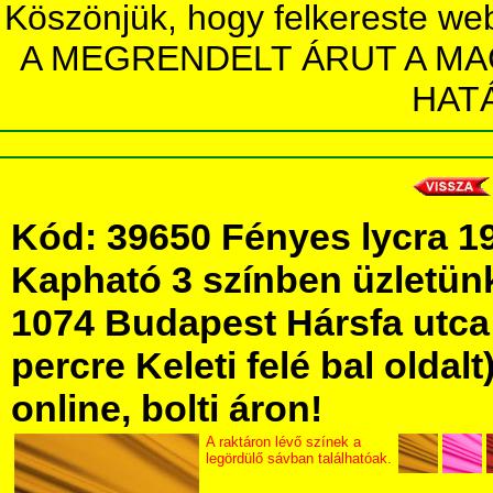
Köszönjük, hogy felkereste we
A MEGRENDELT ÁRUT A MA
HAT
Kód: 39650 Fényes lycra 
Kapható 3 színben üzletü
1074 Budapest Hársfa utca 5
percre Keleti felé bal olda
online, bolti áron!
A raktáron lévő színek a
legördülő sávban találhatóak.