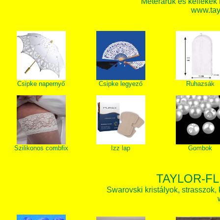
Méteráruk és kellékek
www.tay
Csipke napernyő
Csipke legyező
Ruhazsák
Szilikonos combfix
Izz lap
Gombok
TAYLOR-FL
Swarovski kristályok, strasszok, k