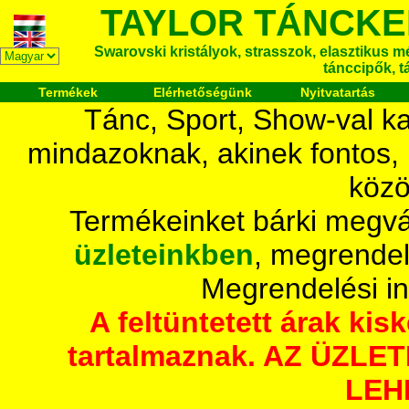
TAYLOR TÁNCKE
Swarovski kristályok, strasszok, elasztikus mét
tánccipők, t
Termékek
Elérhetőségünk
Nyitvatartás
Tánc, Sport, Show-val ka
mindazoknak, akinek fontos,
közö
Termékeinket bárki megvá
üzleteinkben
, megrendel
Megrendelési i
A feltüntetett árak ki
tartalmaznak. AZ ÜZL
LEH