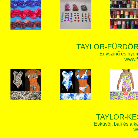
TAYLOR-FÜRDŐR
Egyszínű és nyom
www.f
TAYLOR-KE
Esküvői, báli és alk
w