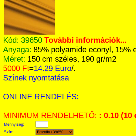
Kód:
39650
További információk...
Anyaga:
85% polyamide econyl, 15% e
Méret:
150 cm széles, 190 gr/m2
5000 Ft
=
14.29 Euro
/.
Színek nyomtatása
ONLINE RENDELÉS:
MINIMUM RENDELHETŐ:
: 0.10 (10
Mennyiség:
.
Szín: