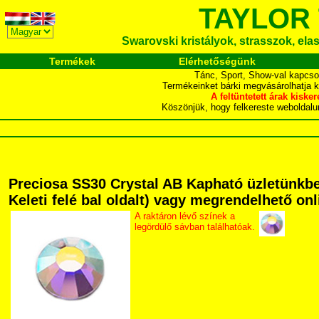
TAYLOR
Swarovski kristályok, strasszok, elasz
Termékek
Elérhetőségünk
Tánc, Sport, Show-val kapcso
Termékeinket bárki megvásárolhatja 
A feltüntetett árak ki
Köszönjük, hogy felkereste webol
Preciosa SS30 Crystal AB Kapható üzletünkben
Keleti felé bal oldalt) vagy megrendelhető onli
A raktáron lévő színek a
legördülő sávban találhatóak.