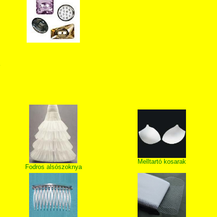
T
Melltartó kosarak
Fodros alsószoknya