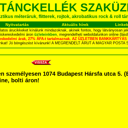
 TÁNCKELLÉK SZAKÜZ
tikus méteráruk, flitterek, rojtok, akrobatikus rock & roll t
Nyitvatartás
Aktuális hírek
Linke
latos árucikkeket kínálunk mindazoknak, akinek fontos, hogy látványosan jel
kiskereskedelmi áron
üzleteinkben
, megrendelheti weboldalunkon online (lás
skereskedelmi árak, 27% ÁFA-t tartalmaznak. AZ ÜZLETBEN BANKKÁRT
dalunkat! Jó böngészést kívánunk! A MEGRENDELT ÁRUT A MAGYAR POS
 személyesen 1074 Budapest Hársfa utca 5. (Bl
ne, bolti áron!