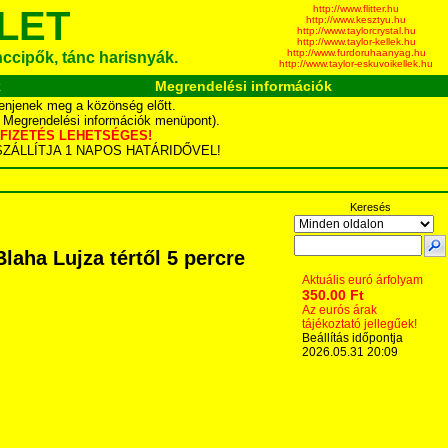
http://www.flitter.hu
LET
http://www.kesztyu.hu
http://www.taylorcrystal.hu
http://www.taylor-kellek.hu
http://www.furdoruhaanyag.hu
ánccipők, tánc harisnyák.
http://www.taylor-eskuvoikellek.hu
k
Megrendelési információk
enjenek meg a közönség előtt.
d Megrendelési információk menüpont).
YÁS FIZETÉS LEHETSÉGES!
TA SZÁLLÍTJA 1 NAPOS HATÁRIDŐVEL!
Keresés
aha Lujza tértől 5 percre
Aktuális euró árfolyam
350.00 Ft
Az eurós árak
tájékoztató jellegűek!
Beállítás időpontja
2026.05.31 20:09