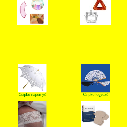
Csipke napernyő
Csipke legyező