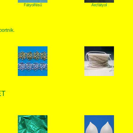
Fátyolfésű
Arcfátyol
bortnik.
ET