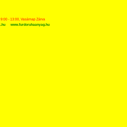
t 9:00 - 13:00, Vasárnap Zárva
k.hu
www.furdoruhaanyag.hu