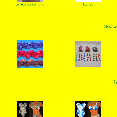
Szilikonos combfix
Izz lap
Swarovs
T